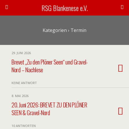
RSG Blankenese e.V.
Kategorien ›
Termin
29. JUNI 2026
Brevet „Zu den Plöner Seen“ und Gravel-
Nord – Nachlese
KEINE ANTWORT
8. MAI 2026
20. Juni 2026: BREVET ZU DEN PLÖNER
SEEN & Gravel-Nord
10 ANTWORTEN