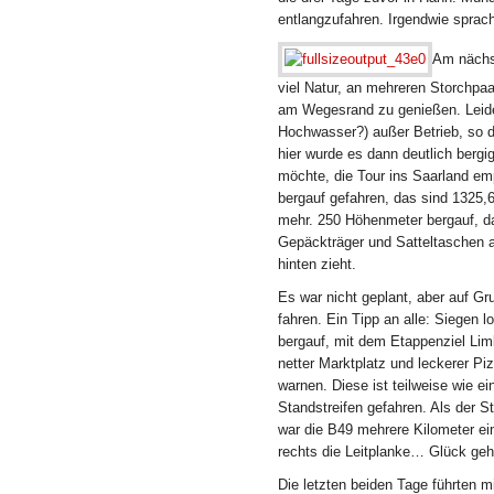
entlangzufahren. Irgendwie sprac
Am nächst
viel Natur, an mehreren Storchpa
am Wegesrand zu genießen. Leide
Hochwasser?) außer Betrieb, so d
hier wurde es dann deutlich bergig
möchte, die Tour ins Saarland em
bergauf gefahren, das sind 1325,
mehr. 250 Höhenmeter bergauf, da
Gepäckträger und Satteltaschen 
hinten zieht.
Es war nicht geplant, aber auf G
fahren. Ein Tipp an alle: Siegen 
bergauf, mit dem Etappenziel Limb
netter Marktplatz und leckerer Piz
warnen. Diese ist teilweise wie ei
Standstreifen gefahren. Als der S
war die B49 mehrere Kilometer ei
rechts die Leitplanke… Glück geha
Die letzten beiden Tage führten m