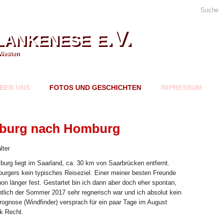
Suche
ankenese e.V.
Westen
BER UNS
FOTOS UND GESCHICHTEN
IMPRESSUM
mburg nach Homburg
lter
mburg liegt im Saarland, ca. 30 km von Saarbrücken entfernt.
rgers kein typisches Reiseziel. Einer meiner besten Freunde
hon länger fest. Gestartet bin ich dann aber doch eher spontan,
ntlich der Sommer 2017 sehr regnerisch war und ich absolut kein
rognose (Windfinder) versprach für ein paar Tage im August
k Recht.