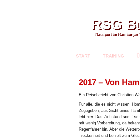
RSG Bl
Radsport im Hamburger 
START
TRAINING
Ü
2017 – Von Ha
Ein Reisebericht von Christian Wa
Für alle, die es nicht wissen: Ho
Zugegeben, aus Sicht eines Hambu
lebt hier. Das Ziel stand somit sc
mit wenig Vorbereitung, da bekan
Regenfahrer bin. Aber die Wetterp
Trockenheit und behielt zum Glüc