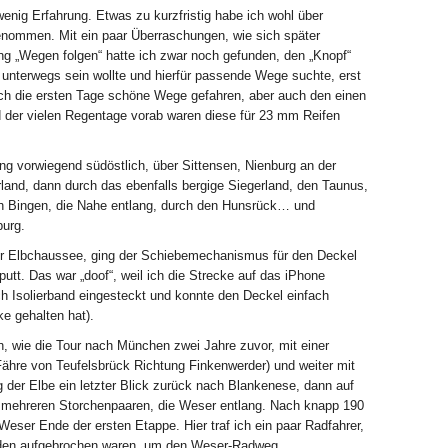
enig Erfahrung. Etwas zu kurzfristig habe ich wohl über
ommen. Mit ein paar Überraschungen, wie sich später
lung „Wegen folgen“ hatte ich zwar noch gefunden, den „Knopf“
 unterwegs sein wollte und hierfür passende Wege suchte, erst
ch die ersten Tage schöne Wege gefahren, aber auch den einen
 der vielen Regentage vorab waren diese für 23 mm Reifen
ng vorwiegend südöstlich, über Sittensen, Nienburg an der
land, dann durch das ebenfalls bergige Siegerland, den Taunus,
ch Bingen, die Nahe entlang, durch den Hunsrück… und
urg.
er Elbchaussee, ging der Schiebemechanismus für den Deckel
tt. Das war „doof“, weil ich die Strecke auf das iPhone
ch Isolierband eingesteckt und konnte den Deckel einfach
e gehalten hat).
n, wie die Tour nach München zwei Jahre zuvor, mit einer
 Fähre von Teufelsbrück Richtung Finkenwerder) und weiter mit
der Elbe ein letzter Blick zurück nach Blankenese, dann auf
, mehreren Storchenpaaren, die Weser entlang. Nach knapp 190
eser Ende der ersten Etappe. Hier traf ich ein paar Radfahrer,
nden aufgebrochen waren, um den Weser-Radweg