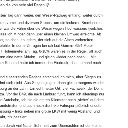
hen die von sehr viel Regen 🙂
en Tag dann weiter, den Weser-Radweg entlang, weiter durch
aren vorbei und diversen Stopps, um die leckeren Brombeeren
r war die Fähre über die Weser wegen Hochwassers (welches
ass ich Minden dann über einen kleinen Umweg erreichte. Ab
er, so dass ich jedem, der sich auf die Alpen vorbereiten
pfehle. In den 5 ½ Tagen bin ich laut Garmin 7954 Meter
67 Höhenmeter am Tag. 8-10% waren es in der Regel, oft auch
nn eine nette Abfahrt, und gleich wieder nach oben…. Mit
am Rennrad hatte ich immer den Eindruck, dass jemand nach
rund einsetzenden Regens entschied ich mich, über Siegen zu
lohnt sich nicht. Aus Siegen ging es dann gleich morgens wieder
urg an der Lahn. Ein echt netter Ort, viel Fachwerk, der Dom,
za. Vor der B49, die nach Limburg führt, kann ich allerdings nur
ne Autobahn, ich bin die ersten Kilometer noch „sicher“ auf dem
tandstreifen und auch noch die linke Fahrspur plötzlich endete,
nspurig – links neben mir große LKW mit wenig Abstand, und
bt, nix passiert.
ich durch viel Natur. Sehr nett zum Übernachten ist der kleine