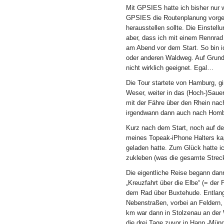
Mit GPSIES hatte ich bisher nur w
GPSIES die Routenplanung vorgen
herausstellen sollte. Die Einstel
aber, dass ich mit einem Rennrad
am Abend vor dem Start. So bin i
oder anderen Waldweg. Auf Grund
nicht wirklich geeignet. Egal…
Die Tour startete von Hamburg, gi
Weser, weiter in das (Hoch-)Sauer
mit der Fähre über den Rhein na
irgendwann dann auch nach Homb
Kurz nach dem Start, noch auf d
meines Topeak-iPhone Halters kapu
geladen hatte. Zum Glück hatte i
zukleben (was die gesamte Streck
Die eigentliche Reise begann dan
„Kreuzfahrt über die Elbe“ (= der
dem Rad über Buxtehude. Entlang 
Nebenstraßen, vorbei an Feldern
km war dann in Stolzenau an der W
die drei Tage zuvor in Hann.-Mü