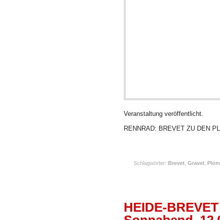
Veranstaltung veröffentlicht.
RENNRAD: BREVET ZU DEN P
Schlagwörter:
Brevet
,
Gravel
,
Plön
JUNI
HEIDE-BREVET 
02