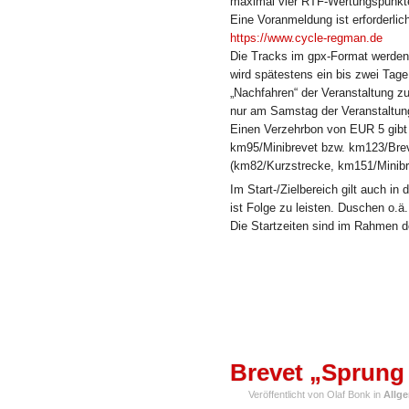
maximal vier RTF-Wertungspunkte
Eine Voranmeldung ist erforderli
https://www.cycle-regman.de
Die Tracks im gpx-Format werden p
wird spätestens ein bis zwei Tage
„Nachfahren“ der Veranstaltung zu
nur am Samstag der Veranstaltun
Einen Verzehrbon von EUR 5 gibt 
km95/Minibrevet bzw. km123/Breve
(km82/Kurzstrecke, km151/Minibr
Im Start-/Zielbereich gilt auch 
ist Folge zu leisten. Duschen o.ä
Die Startzeiten sind im Rahmen d
AUG.
Brevet „Sprung 
03
Veröffentlicht von Olaf Bonk in
Allg