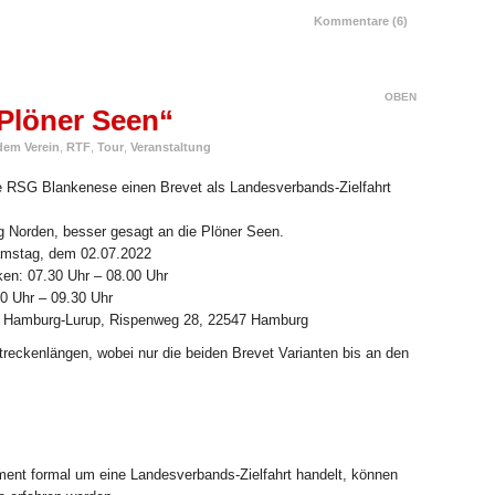
Kommentare (6)
OBEN
 Plöner Seen“
dem Verein
,
RTF
,
Tour
,
Veranstaltung
die RSG Blankenese einen Brevet als Landesverbands-Zielfahrt
ng Norden, besser gesagt an die Plöner Seen.
Samstag, dem 02.07.2022
cken: 07.30 Uhr – 08.00 Uhr
00 Uhr – 09.30 Uhr
in Hamburg-Lurup, Rispenweg 28, 22547 Hamburg
eckenlängen, wobei nur die beiden Brevet Varianten bis an den
nt formal um eine Landesverbands-Zielfahrt handelt, können