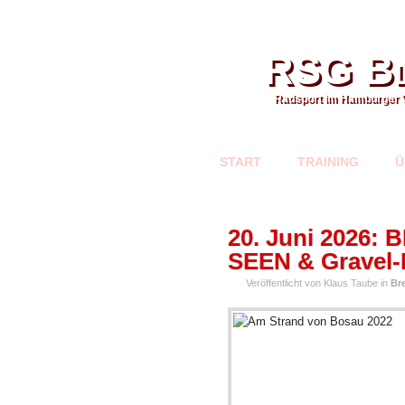
RSG Bl
Radsport im Hamburger 
START
TRAINING
Ü
MAI
20. Juni 2026
08
SEEN & Gravel-
Veröffentlicht von Klaus Taube in
Br