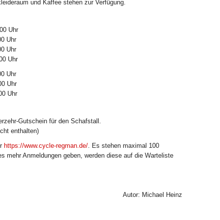
kleideraum und Kaffee stehen zur Verfügung.
0 Uhr
00 Uhr
00 Uhr
00 Uhr
00 Uhr
00 Uhr
00 Uhr
Verzehr-Gutschein für den Schafstall.
cht enthalten)
er
https://www.cycle-regman.de/
. Es stehen maximal 100
e es mehr Anmeldungen geben, werden diese auf die Warteliste
Autor: Michael Heinz
MEHR LESEN