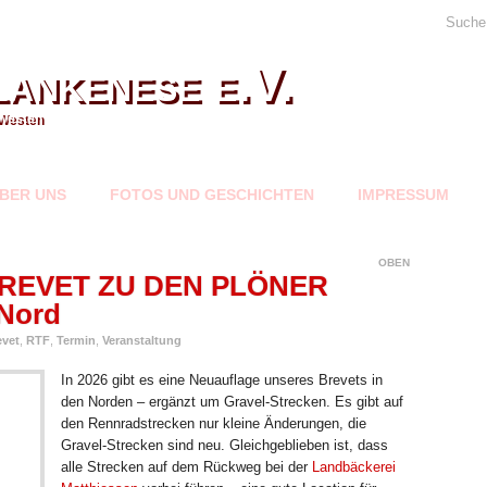
Suche
ankenese e.V.
Westen
BER UNS
FOTOS UND GESCHICHTEN
IMPRESSUM
OBEN
: BREVET ZU DEN PLÖNER
Nord
evet
,
RTF
,
Termin
,
Veranstaltung
In 2026 gibt es eine Neuauflage unseres Brevets in
den Norden – ergänzt um Gravel-Strecken. Es gibt auf
den Rennradstrecken nur kleine Änderungen, die
Gravel-Strecken sind neu. Gleichgeblieben ist, dass
alle Strecken auf dem Rückweg bei der
Landbäckerei