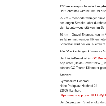
122 km
– anspruchsvolle Langstre
Der Schafstall wird bei km 79 erre
95 km
– mehr oder weniger direkt
der langen Strecke, aber durchau
sich ja unterwegs stärken: im Sch
80 km
– Gravel-Express, neu im An
zu fahren mit weniger Höhenmete
Schafstall wird bei km 39 erreicht
Alle Streckenlängen können sich 
Der Heide-Brevet ist im
GC Breite
App unter „Heide-Brevet“ bzw. „H
können GC-Touren-Kilometer ges
Startort:
Gymnasium Hochrad
Nähe Parkplatz Hochrad 24
22605 Hamburg
https://maps.app.goo.gl/HHGM
Der Zugang zum Start erfolgt d