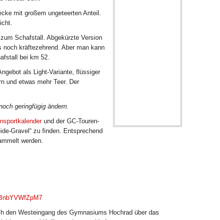
cke mit großem ungeteerten Anteil.
icht.
 zum Schafstall. Abgekürzte Version
s noch kräftezehrend. Aber man kann
afstall bei km 52.
gebot als Light-Variante, flüssiger
rn und etwas mehr Teer. Der
.
noch geringfügig ändern.
nsportkalender
und der GC-Touren-
eide-Gravel“ zu finden. Entsprechend
ammelt werden.
jEBnbYVWfZpM7
urch den Westeingang des Gymnasiums Hochrad über das