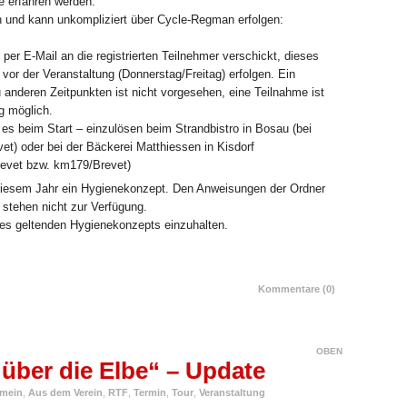
 erfahren werden.
ch und kann unkompliziert über Cycle-Regman erfolgen:
er E-Mail an die registrierten Teilnehmer verschickt, dieses
 vor der Veranstaltung (Donnerstag/Freitag) erfolgen. Ein
 anderen Zeitpunkten ist nicht vorgesehen, eine Teilnahme ist
g möglich.
es beim Start – einzulösen beim Strandbistro in Bosau (bei
t) oder bei der Bäckerei Matthiessen in Kisdorf
evet bzw. km179/Brevet)
in diesem Jahr ein Hygienekonzept. Den Anweisungen der Ordner
. stehen nicht zur Verfügung.
es geltenden Hygienekonzepts einzuhalten.
MEHR LESEN
Kommentare (0)
OBEN
über die Elbe“ – Update
emein
,
Aus dem Verein
,
RTF
,
Termin
,
Tour
,
Veranstaltung