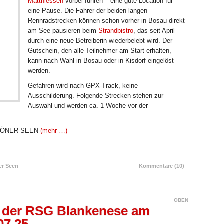
Matthiessen
vorbei führen – eine gute Location für
eine Pause. Die Fahrer der beiden langen
Rennradstrecken können schon vorher in Bosau direkt
am See pausieren beim
Strandbistro
, das seit April
durch eine neue Betreiberin wiederbelebt wird. Der
Gutschein, den alle Teilnehmer am Start erhalten,
kann nach Wahl in Bosau oder in Kisdorf eingelöst
werden.
Gefahren wird nach GPX-Track, keine
Ausschilderung. Folgende Strecken stehen zur
Auswahl und werden ca. 1 Woche vor der
LÖNER SEEN
(mehr …)
MEHR LESEN
er Seen
Kommentare (10)
OBEN
der RSG Blankenese am