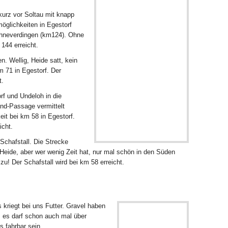
kurz vor Soltau mit knapp
öglichkeiten in Egestorf
hneverdingen (km124). Ohne
 144 erreicht.
n. Wellig, Heide satt, kein
m 71 in Egestorf. Der
t.
rf und Undeloh in die
nd-Passage vermittelt
t bei km 58 in Egestorf.
icht.
Schafstall. Die Strecke
e Heide, aber wer wenig Zeit hat, nur mal schön in den Süden
r zu! Der Schafstall wird bei km 58 erreicht.
 kriegt bei uns Futter. Gravel haben
er, es darf schon auch mal über
s fahrbar sein.