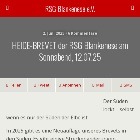
RSG Blankenese e.V.
2. Juni 2025 • 6 Kommentare
HEIDE-BREVET der RSG Blankenese am
Sonnabend, 12.07.25
Teilen
Tweet
Anpinnen
Mail
SMS
Der Süden
lockt – selbst
wenn es nur der Süden der Elbe ist.
In 2025 gibt es eine Neuauflage unseres Brevets in
den Süden. Es gibt einige Streckenänderungen.