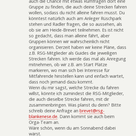
auch die Chance mit etwas Rumfragen dort eine
Gruppe zu finden, die auch deine Strecken fahren
wollen, sodass du nicht alleine fahren musst. Du
könntest natürlich auch am Anleger Rüschpark
stehen und Radler fragen, die so aussehen, als
ob sie am Heide-Brevet teilnehmen. Es ist nicht
so gedacht, dass man alleine fährt, aber
Gruppen können wir wahrscheinlich nicht
organisieren. Derzeit haben wir keine Pläne, dass
z.B. RSG-Mitglieder als Guides die jeweiligen
Strecken fahren. Ich werde das mal als Anregung
mitnehmen, ob wir z.B. am Start Plätze
markieren, wo man sich bei Interesse für
Mitfahrende hinstellen kann und einfach wartet,
dass noch jemand dazu kommt.
Wenn du mir sagst, welche Strecke du fahren
willst, könnte ich zumindest die RSG-Mitglieder,
die auch dieselbe Strecke fahren, mit dir
zusammenbringen. Was planst du denn? Bitte
schreib deine Anfrage an
brevet@rsg-
blankenese.de
. Dann kommt sie auch beim
Orga-Team an.
Wäre schön, wenn du am Sonnabend dabei
wärst.