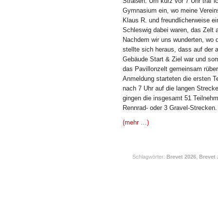
Straßen. Um kurz vor 7 Uhr traf 
Gymnasium ein, wo meine Verein
Klaus R. und freundlicherweise e
Schleswig dabei waren, das Zelt 
Nachdem wir uns wunderten, wo d
stellte sich heraus, dass auf der
Gebäude Start & Ziel war und somi
das Pavillonzelt gemeinsam rüber
Anmeldung starteten die ersten T
nach 7 Uhr auf die langen Streck
gingen die insgesamt 51 Teilnehm
Rennrad- oder 3 Gravel-Strecken.
(mehr …)
Schlagwörter:
Brevet 2026
,
Brevet 