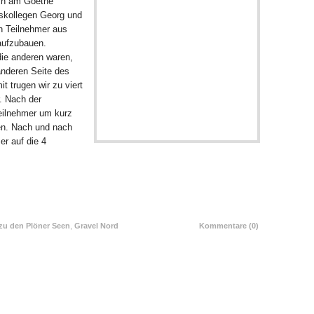
ich am Goethe
skollegen Georg und
in Teilnehmer aus
aufzubauen.
ie anderen waren,
 anderen Seite des
t trugen wir zu viert
. Nach der
eilnehmer um kurz
en. Nach und nach
er auf die 4
MEHR LESEN
zu den Plöner Seen
,
Gravel Nord
Kommentare (0)