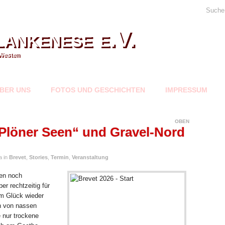
Suche
ankenese e.V.
Westen
BER UNS
FOTOS UND GESCHICHTEN
IMPRESSUM
OBEN
 Plöner Seen“ und Gravel-Nord
a in
Brevet
,
Stories
,
Termin
,
Veranstaltung
en noch
r rechtzeitig für
um Glück wieder
en von nassen
e nur trockene