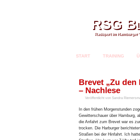
RSG Bl
Radsport im Hamburger 
START
TRAINING
Ü
JUNI
Brevet „Zu den
29
– Nachlese
Veröffentlicht von Sandra Riemersm
In den frühen Morgenstunden zog
Gewitterschauer über Hamburg, abe
die Anfahrt zum Brevet war es z
trocken. Die Harburger berichtet
Straßen bei der Hinfahrt. Ich hatt