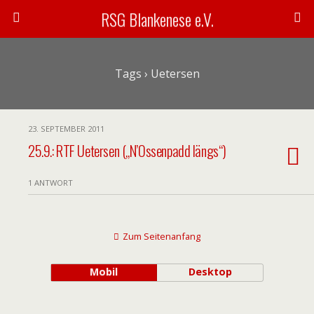
RSG Blankenese e.V.
Tags › Uetersen
23. SEPTEMBER 2011
25.9.: RTF Uetersen („N’Ossenpadd längs“)
1 ANTWORT
Zum Seitenanfang
Mobil
Desktop