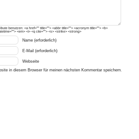
ribute benutzen:
<a href="" title=""> <abbr title=""> <acronym title=""> <b>
atetime=""> <em> <i> <q cite=""> <s> <strike> <strong>
Name
(erforderlich)
E-Mail
(erforderlich)
Webseite
site in diesem Browser für meinen nächsten Kommentar speichern.