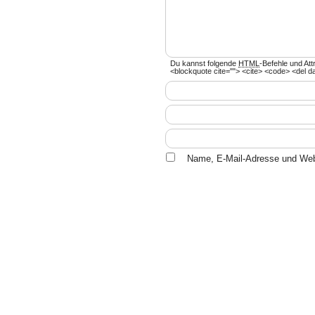
Du kannst folgende
HTML
-Befehle und Att
<blockquote cite=""> <cite> <code> <del d
Name, E-Mail-Adresse und Web