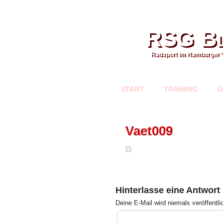
RSG Bl
Radsport im Hamburger 
START
TRAINING
Ü
Vaet009
Hinterlasse eine Antwort
Deine E-Mail wird
niemals
veröffentli