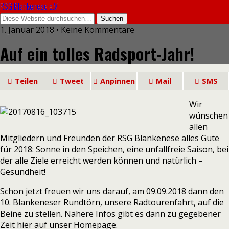
RSG Blankenese e.V.
1. Januar 2018 • Keine Kommentare
Auf ein tolles Radsport-Jahr!
Teilen
Tweet
Anpinnen
Mail
SMS
Wir
wünschen
allen
Mitgliedern und Freunden der RSG Blankenese alles Gute
für 2018: Sonne in den Speichen, eine unfallfreie Saison, bei
der alle Ziele erreicht werden können und natürlich –
Gesundheit!
Schon jetzt freuen wir uns darauf, am 09.09.2018 dann den
10. Blankeneser Rundtörn, unsere Radtourenfahrt, auf die
Beine zu stellen. Nähere Infos gibt es dann zu gegebener
Zeit hier auf unser Homepage.