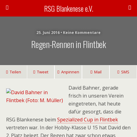
RSG Blankenese e.V.
25. Juni 2016 • Keine Kommentare
Regen-Rennen in Flintbek
Teilen
Tweet
Anpinnen
Mail
SMS
David Bahner, gerade
frisch in unseren Verein
eingetreten, hat heute
dafür gesorgt, dass die
RSG Blankenese beim
Spezialized Cup in Flintbek
vertreten war. In der Hobby-Klasse U 15 hat David den
2. Platz belegt. Der Regen hat zwar schon etwas