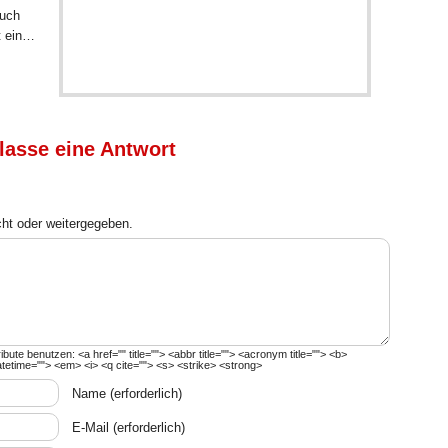
Euch
t ein…
lasse eine Antwort
cht oder weitergegeben.
ribute benutzen:
<a href="" title=""> <abbr title=""> <acronym title=""> <b>
atetime=""> <em> <i> <q cite=""> <s> <strike> <strong>
Name
(erforderlich)
E-Mail
(erforderlich)