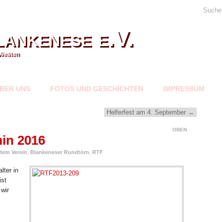
Suche
ankenese e.V.
Westen
BER UNS
FOTOS UND GESCHICHTEN
IMPRESSUM
Helferfest am 4. September
→
OBEN
in 2016
dem Verein
,
Blankeneser Rundtörn
,
RTF
lter in
ist
 wir