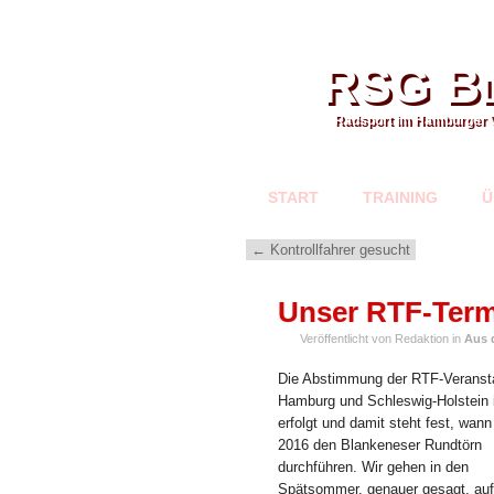
RSG Bl
Radsport im Hamburger 
START
TRAINING
Ü
←
Kontrollfahrer gesucht
AUG.
Unser RTF-Term
29
Veröffentlicht von Redaktion in
Aus 
Die Abstimmung der RTF-Veransta
Hamburg und Schleswig-Holstein 
erfolgt und damit steht fest, wann
2016 den Blankeneser Rundtörn
durchführen. Wir gehen in den
Spätsommer, genauer gesagt, auf