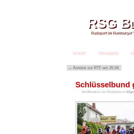
RSG Bl
Radsport im Hamburger 
START
TRAINING
Ü
←
Anreise zur RTF am 26.04.
APR.
Schlüsselbund 
26
Veröffentlicht von Redaktion in
Allg