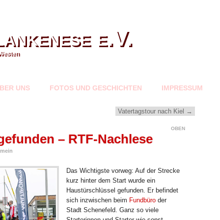
ankenese e.V.
Westen
BER UNS
FOTOS UND GESCHICHTEN
IMPRESSUM
Vatertagstour nach Kiel
→
OBEN
gefunden – RTF-Nachlese
emein
Das Wichtigste vorweg: Auf der Strecke
kurz hinter dem Start wurde ein
Haustürschlüssel gefunden. Er befindet
sich inzwischen beim
Fundbüro
der
Stadt Schenefeld. Ganz so viele
Starterinnen und Starter wie sonst