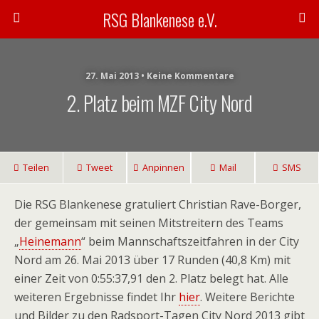
RSG Blankenese e.V.
27. Mai 2013 • Keine Kommentare
2. Platz beim MZF City Nord
Teilen
Tweet
Anpinnen
Mail
SMS
Die RSG Blankenese gratuliert Christian Rave-Borger,
der gemeinsam mit seinen Mitstreitern des Teams
„
Heinemann
“ beim Mannschaftszeitfahren in der City
Nord am 26. Mai 2013 über 17 Runden (40,8 Km) mit
einer Zeit von 0:55:37,91 den 2. Platz belegt hat. Alle
weiteren Ergebnisse findet Ihr
hier
. Weitere Berichte
und Bilder zu den Radsport-Tagen City Nord 2013 gibt