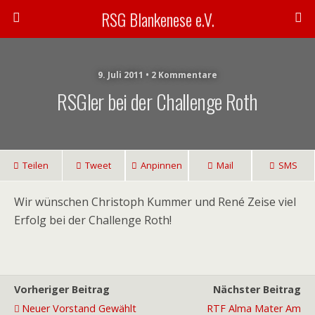
RSG Blankenese e.V.
9. Juli 2011 • 2 Kommentare
RSGler bei der Challenge Roth
Teilen
Tweet
Anpinnen
Mail
SMS
Wir wünschen Christoph Kummer und René Zeise viel
Erfolg bei der Challenge Roth!
Vorheriger Beitrag
Nächster Beitrag
Neuer Vorstand Gewählt
RTF Alma Mater Am