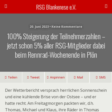
RSG Blankenese e.V.
20. Juni 2023 • Keine Kommentare
100% Steigerung der Teilnehmerzahlen –
jetzt schon 5% aller RSG-Mitglieder dabei
beim Rennrad-Wochenende in Plön
Teilen
Tweet
Anpinnen
Mail
SMS
Der Wetterbericht versprach herrlichen Sonnenschein
und eine kühlende Brise von der Ostsee – und er
hatte recht. Am Freitagmorgen packten wir, d.h.
Thomas, Michael und Klaus, ihre Räder in Thomas